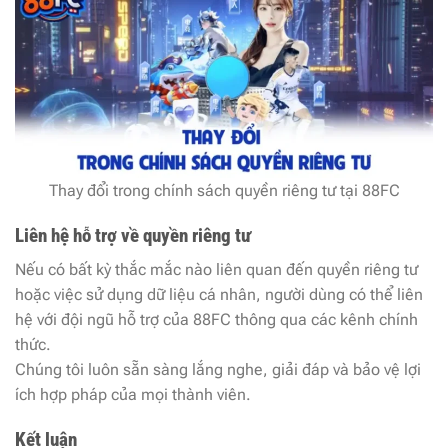
Thay đổi trong chính sách quyền riêng tư tại 88FC
Liên hệ hỗ trợ về quyền riêng tư
Nếu có bất kỳ thắc mắc nào liên quan đến quyền riêng tư
hoặc việc sử dụng dữ liệu cá nhân, người dùng có thể liên
hệ với đội ngũ hỗ trợ của 88FC thông qua các kênh chính
thức.
Chúng tôi luôn sẵn sàng lắng nghe, giải đáp và bảo vệ lợi
ích hợp pháp của mọi thành viên.
Kết luận