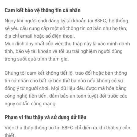
Cam kết bảo vệ thông tin cá nhân
Ngay khi người chơi đăng ký tài khoản tại 88FC, hệ thống
sẽ yêu cầu cung cấp một số thông tin cơ bản như họ tên,
địa chỉ email hoặc số điện thoại.
Mục đích duy nhất của việc thu thập này là xác minh danh
tính, bảo vệ tài khoản và tối ưu trải nghiệm người dùng
trong suốt quá trình tham gia.
Chúng tôi cam kết không tiết lộ, trao đổi hoặc bán thông
tin cá nhân cho bất kỳ bên thứ ba nào nếu không có sự
đồng ý từ người chơi. Mọi dữ liệu đều được mã hóa bằng
công nghệ tiên tiến, đảm bảo an toàn tuyệt đối trước các
nguy cơ tấn công mạng.
Phạm vi thu thập và sử dụng dữ liệu
Việc thu thập thông tin tại 88FC chỉ diễn ra khi thật sự cần
thiết.