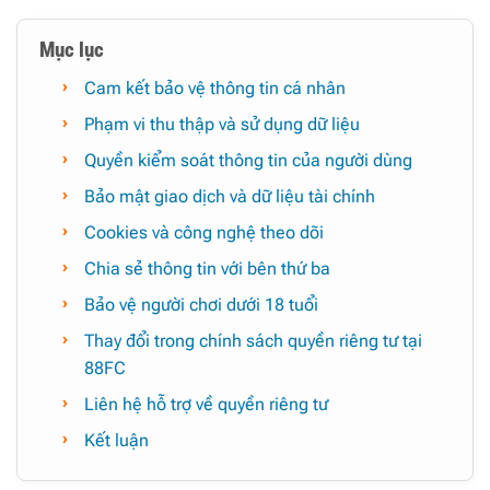
Mục lục
Cam kết bảo vệ thông tin cá nhân
Phạm vi thu thập và sử dụng dữ liệu
Quyền kiểm soát thông tin của người dùng
Bảo mật giao dịch và dữ liệu tài chính
Cookies và công nghệ theo dõi
Chia sẻ thông tin với bên thứ ba
Bảo vệ người chơi dưới 18 tuổi
Thay đổi trong chính sách quyền riêng tư tại
88FC
Liên hệ hỗ trợ về quyền riêng tư
Kết luận