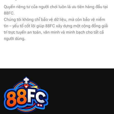
Quyền riêng tư của người chơi luôn là ưu tiên hàng đầu tại
88FC.
Chúng tôi không chỉ bảo vệ dữ liệu, mà còn bảo vệ niềm
tin – yếu tố cốt lõi giúp 88FC xây dựng một cộng đồng giải
trí trực tuyến an toàn, văn minh và minh bạch cho tất cả
người dùng.