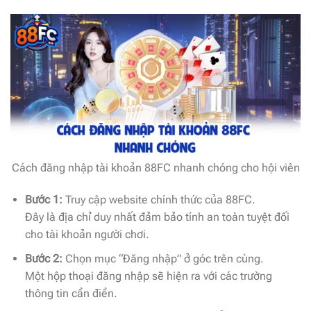
Cách đăng nhập tài khoản 88FC nhanh chóng cho hội viên
Bước 1:
Truy cập website chính thức của 88FC.
Đây là địa chỉ duy nhất đảm bảo tính an toàn tuyệt đối
cho tài khoản người chơi.
Bước 2:
Chọn mục “Đăng nhập” ở góc trên cùng.
Một hộp thoại đăng nhập sẽ hiện ra với các trường
thông tin cần điền.