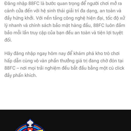
Đăng nhập 88FC là bước quan trọng để người chơi mở ra
cánh cửa đến với hệ sinh thái giải trí đa dạng, an toàn và
đầy hứng khởi. Với nền tảng công nghệ hiện đại, tốc độ xử
lý nhanh và chính sách bảo mật hàng đầu, 88FC luôn đảm
bảo mỗi lần truy cập của bạn đều an toàn và tiện lợi tuyệt
đối.
Hãy đăng nhập ngay hôm nay để khám phá kho trò chơi
hấp dẫn cùng vô vàn phần thưởng giá trị đang chờ đón tại
88FC – nơi mọi trải nghiệm đều bắt đầu bằng một cú click
đầy phấn khích.